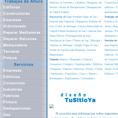
Edificios de Saavedra y Caballito
|
Desagotes con
Consorcios 
Bomba
|
Abono de Destapaciones
|
Destapaciones
edificios
|
Tr
en Capital Federal
apartamento
Reparacion de Gas:
Perdidas Fugas de Gas
|
Trabajos de
Gasistas para Urgencias
|
Reparacion Perdidas de
Pintura a Co
Gas
|
Cortes de Metrogas
|
Gasista Matriculado en
Altura
|
Repa
Capital Federal
Instalacion de Gas
|
Gasistas para
Azoteas
|
Pin
Obras Nuevas
|
Prolongaciones de Gas
|
Medianeras d
Ventilacion de Gases
|
Planos de Gas
|
Metrogas
|
Servicio de
Tramites en Metrogas
|
Arreglo Fugas de Gas
|
para Empres
Abono de Gasistas para Empresas
|
Gasistas
Mantenimient
Matriculados
Fabricas
|
Tr
Clientes:
Bancos
|
Hospitales
|
Clinicas
|
de Consorci
Consorcios
|
Colegios
|
Supermercados
|
Edificios
Gasistas Mat
|
Empresas
|
Fabricas
|
Industrias
|
Pymes
|
Clubes
Altura
|
Filt
|
Veterinarias
|
Frigorificos
|
Cines y Teatros
|
Edificios
|
T
Restaurantes
|
Panificadoras
|
Curtiembres
|
Si necesita mas informacion sobre impermea