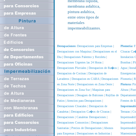
membrana liquida,
membrana asfaltica,
pintura asfaltica,
entre otros tipos de
materiales
impermeabilizantes.
Destapaciones:
Destapaciones para Empresas
|
Plomeria:
F
Destapaciones con Maquina
|
Destapaciones en el
Cloacas Ca�
Dia
|
Destapaciones Palermo y Recoleta
|
Instalacion
Destapaciones Urgentes las 24 Horas
|
Bombas
|
Pl
Destapaciones Pluviales
|
Destapacion de Ba�os
|
Agua
|
Insta
Destapacion de Cocinas
|
Destapacion de
Emergencias
Lavaderos
|
Destapacion en CABA
|
Destapaciones
Plomeria
|
R
en Zona Norte
|
Destapaciones en Zona Oeste
|
Pintura:
Pin
Destapaciones en Zona Sur
|
Maquinas para
Altura
|
Pint
Destapaciones
|
Desagues de Balcones
|
Rejillas de
Departament
Patios
|
Atencion para Destapaciones
|
Frentes de E
Destapaciones Cloacales
|
Destapacion de
Impermeabi
Canaletas
|
Destapacion Ca�os de Cloacas
|
Terrazas
|
Co
Destapaciones
|
Canaletas Destapaciones
|
Impermeabili
Destapaciones Consorcios
|
Destapaciones
Impermeabili
Sanitarias
|
Precios de Destapaciones
|
Abonos
Impermeabil
para Empresas
|
Destapaciones en Industrias
|
Mantenimien